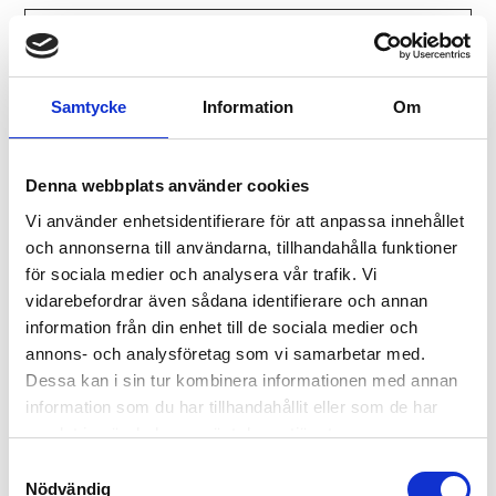
Miljöpolicy
Samtycke
Information
Om
Code of Conduct
Denna webbplats använder cookies
Arbetsmiljöpolicy
Vi använder enhetsidentifierare för att anpassa innehållet
och annonserna till användarna, tillhandahålla funktioner
för sociala medier och analysera vår trafik. Vi
vidarebefordrar även sådana identifierare och annan
Kvalitetspolicy
information från din enhet till de sociala medier och
annons- och analysföretag som vi samarbetar med.
Dessa kan i sin tur kombinera informationen med annan
ISO 14001
information som du har tillhandahållit eller som de har
samlat in när du har använt deras tjänster.
Samtyckesval
Nödvändig