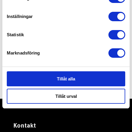
ISO 9001
Inställningar
Se vilka tjänster vi erbjuder
Statistik
Tryck på läs mer för att se våra specialiteter, men som
sagt inbjud oss gärna till nya utmaningar!
Marknadsföring
Läs mer…
Tillåt alla
Tillåt urval
Kontakt